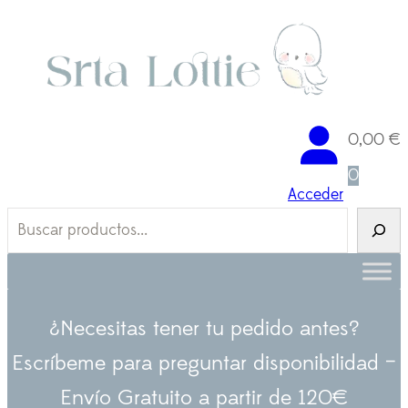
Saltar
al
contenido
0,00
€
0
Acceder
B
u
s
c
a
¿Necesitas tener tu pedido antes?
r
Escríbeme para preguntar disponibilidad –
Envío Gratuito a partir de 120€