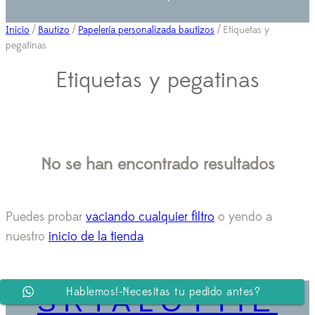
Inicio
/
Bautizo
/
Papelería personalizada bautizos
/ Etiquetas y
pegatinas
Etiquetas y pegatinas
No se han encontrado resultados
Puedes probar
vaciando cualquier filtro
o yendo a
nuestro
inicio de la tienda
Hablemos!-Necesitas tu pedido antes?
SRTALOTTIE