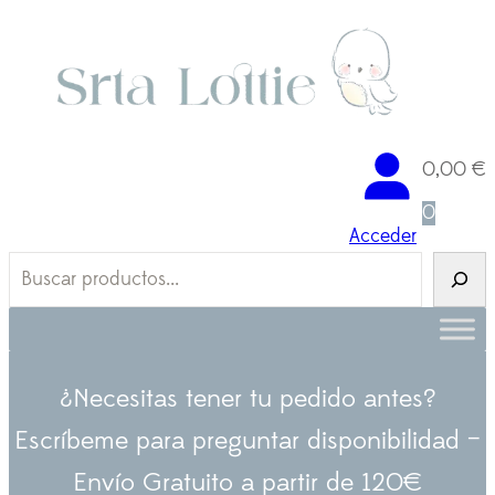
Saltar
al
contenido
0,00
€
0
Acceder
B
u
s
c
a
¿Necesitas tener tu pedido antes?
r
Escríbeme para preguntar disponibilidad –
Envío Gratuito a partir de 120€